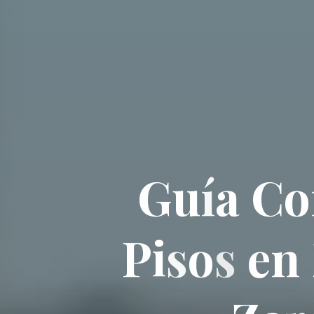
G
u
í
a
C
o
P
i
s
o
s
e
n