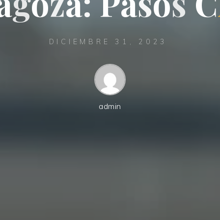
a
g
o
z
a
:
P
a
s
o
s
C
DICIEMBRE 31, 2023
admin