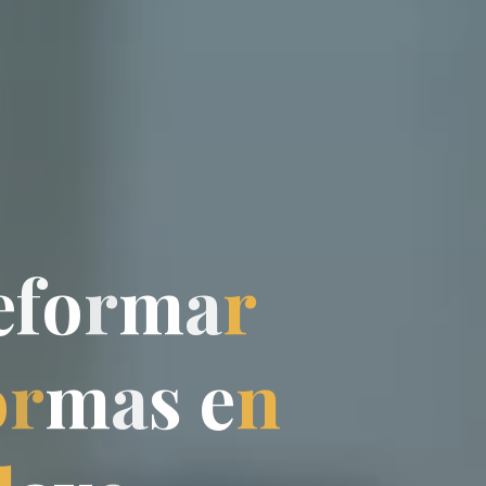
e
f
o
r
m
a
r
o
r
m
a
s
e
n