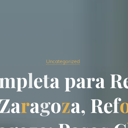
Uncategorized
m
p
l
e
t
a
p
a
r
a
R
Z
a
r
a
g
o
z
a
,
R
e
f