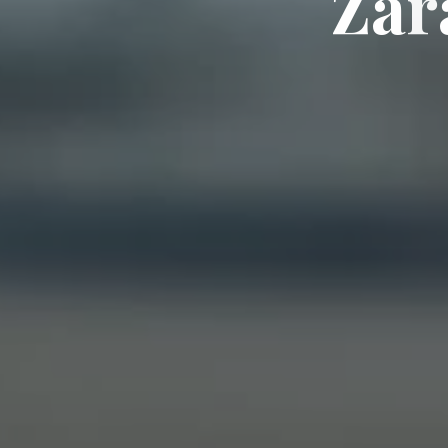
Z
a
r