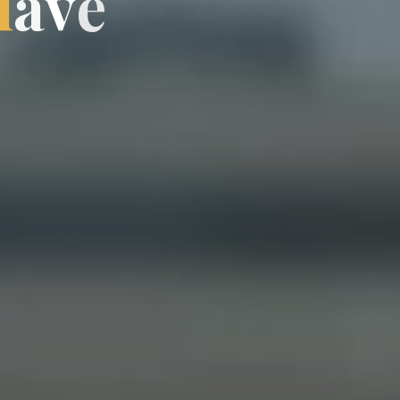
l
a
v
e