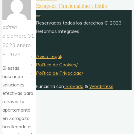
Zaragoza: Funcionalidad y Estilo
Reservados todos los derechos © 2023
admin
Reformas Integrales
diciembre 31,
2023
enero
8, 2024
Aviso Legal
/
Política de Cookies
/
Si estás
Política de Privacidad
/
buscando
soluciones
Funciona con
Bravada
&
WordPress
.
efectivas para
renovar tu
apartamento
en Zaragoza,
has llegado al