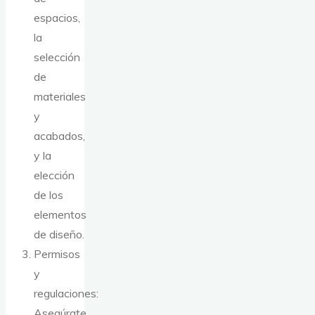
espacios,
la
selección
de
materiales
y
acabados,
y la
elección
de los
elementos
de diseño.
Permisos
y
regulaciones:
Asegúrate