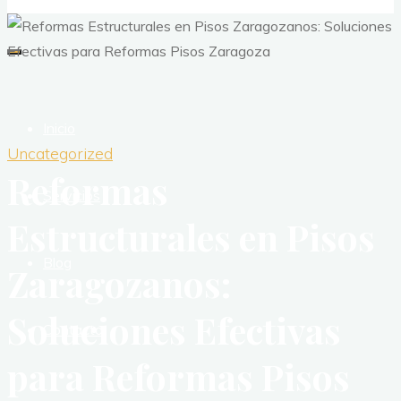
Inicio
Uncategorized
Reformas
Servicios
Estructurales en Pisos
Blog
Zaragozanos:
Soluciones Efectivas
Contacto
para Reformas Pisos