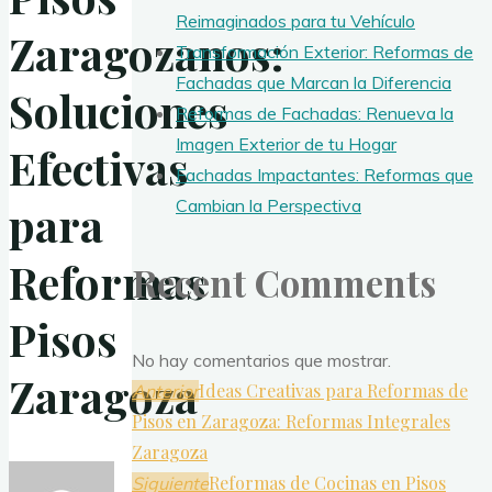
Reimaginados para tu Vehículo
Zaragozanos:
Transformación Exterior: Reformas de
Fachadas que Marcan la Diferencia
Soluciones
Reformas de Fachadas: Renueva la
Imagen Exterior de tu Hogar
Efectivas
Fachadas Impactantes: Reformas que
Cambian la Perspectiva
para
Reformas
Recent Comments
Pisos
No hay comentarios que mostrar.
Zaragoza
Ideas Creativas para Reformas de
Anterior
Pisos en Zaragoza: Reformas Integrales
Zaragoza
Reformas de Cocinas en Pisos
Siguiente